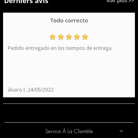
Derniers avis
voir plus >>
Todo correcto
Pedido entregado en los tiempos de entrega.
Porte gouter Peppa Pig Lovely Perona 59011
12,95 €
álvaro t.
24/05/2022
Service À La Clientèle
