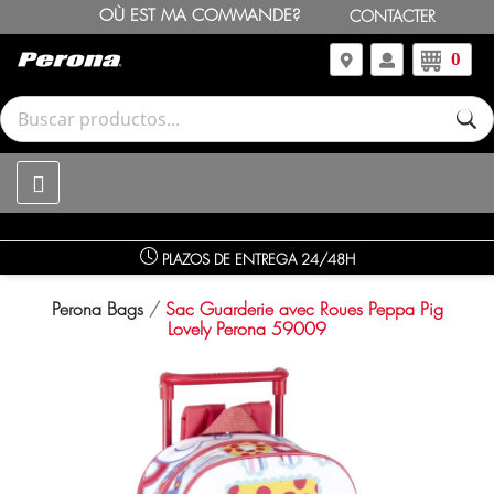
OÙ EST MA COMMANDE?
CONTACTER
0
PLAZOS DE ENTREGA 24/48H
Perona Bags
Sac Guarderie avec Roues Peppa Pig
Lovely Perona 59009