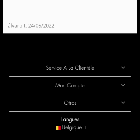
álvaro t.
24/05/2022
Service À La Clientèle

Mon Compte

Otros

Langues
Belgique