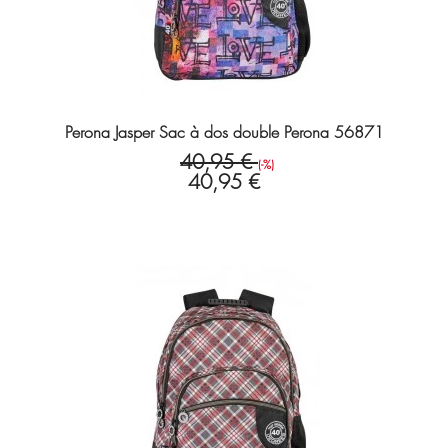
Perona Jasper Sac à dos double Perona 56871
40,95 €
(-%)
40,95 €