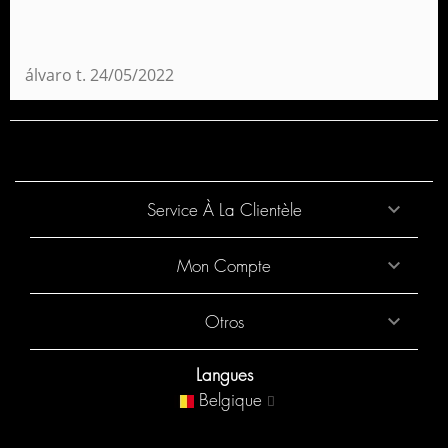
álvaro t.
24/05/2022
Service À La Clientèle

Mon Compte

Otros

Langues
Belgique