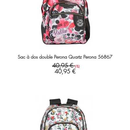
Sac à dos double Perona Quartz Perona 56867
40,95 €
(-%)
40,95 €