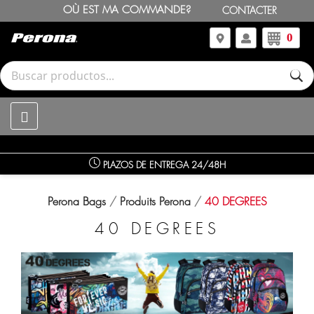
OÙ EST MA COMMANDE?
CONTACTER
0
ATENCIÓN AL CLIENTE DE L/J DE 9H A 18H. Y V DE 9H A 14H. T
04 76 09
Perona Bags
Produits Perona
40 DEGREES
40 DEGREES