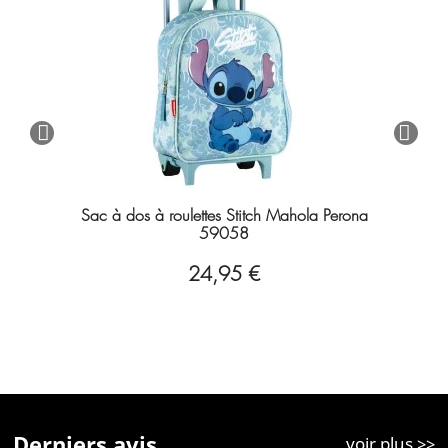
Sac à dos à roulettes Stitch Mahola Perona
59058
24,95 €
Derniers avis
voir plus >>