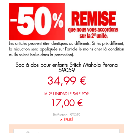
Les articles peuvent être identiques ou différents. Si les prix diffèrent,
la réduction sera appliquée sur l'article le moins cher (à condition
qu'ils soient inclus dans la promotion).
Sac à dos pour enfants Stitch Mahola Perona
59059
34,99 €
LA 2ª UNIDAD LE SALE POR:
17,00 €
Référence: 59059
ÉPUISÉ
close