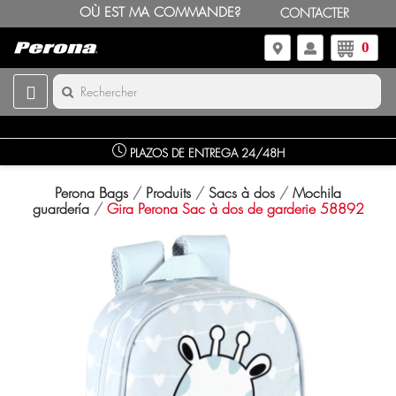
OÙ EST MA COMMANDE?
CONTACTER
0
PLAZOS DE ENTREGA 24/48H
Perona Bags
Produits
Sacs à dos
Mochila
guardería
Gira Perona Sac à dos de garderie 58892