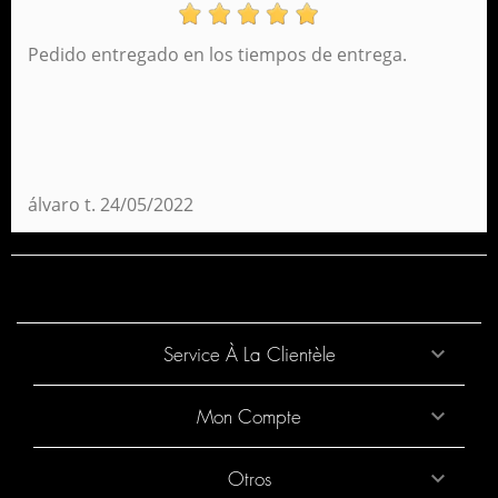
Pedido entregado en los tiempos de entrega.
álvaro t.
24/05/2022
Service À La Clientèle

Mon Compte

Otros
